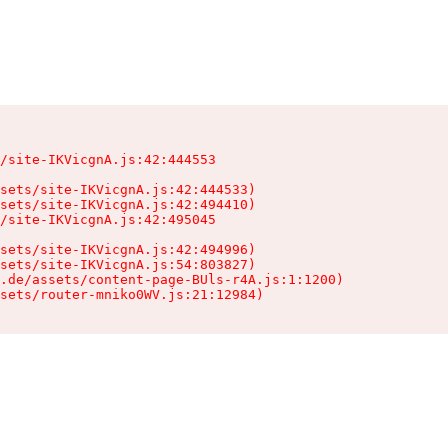
/site-IKVicgnA.js:42:444553

sets/site-IKVicgnA.js:42:444533)

sets/site-IKVicgnA.js:42:494410)

/site-IKVicgnA.js:42:495045

sets/site-IKVicgnA.js:42:494996)

sets/site-IKVicgnA.js:54:803827)

.de/assets/content-page-BUls-r4A.js:1:1200)

sets/router-mniko0WV.js:21:12984)